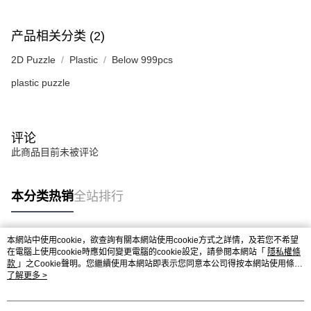
产品相关分类 (2)
2D Puzzle
Plastic
Below 999pcs
plastic puzzle
评论
此商品目前未被评论
本分类热销
全站排行
本網站中使用cookie，欲查詢有關本網站使用cookie方式之詳情，及若您不希望
热门标签
在電腦上使用cookie時應如何變更電腦的cookie設定，請參閱本網站「
隱私權條
款
」之Cookie聲明。您繼續使用本網站即表示您同意本公司得按本網站使用條款
之Cookie聲明使用cookie。
了解更多 >
热销排行
最新商品
人气推荐