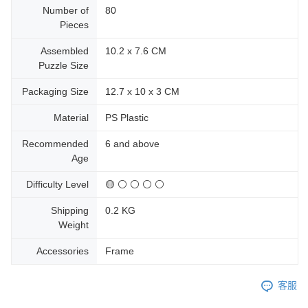
Number of
80
Pieces
Assembled
10.2 x 7.6 CM
Puzzle Size
Packaging Size
12.7 x 10 x 3 CM
Material
PS Plastic
Recommended
6 and above
Age
Difficulty Level
🟡 ⚪ ⚪ ⚪ ⚪
Shipping
0.2 KG
Weight
Accessories
Frame
客服