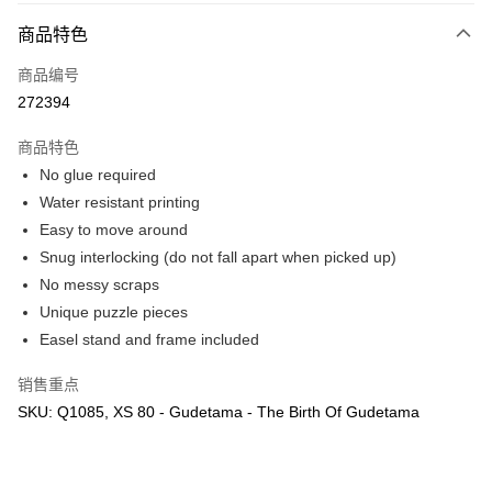
相关说明
商品特色
只有马来亚银行、联昌国际银行、大众银行、兴业银行、香港隆丰银行、伊
Touch 'n Go
斯兰银行、AmBank、BSN Bank
商品编号
272394
Boost
GrabPay
商品特色
No glue required
运送方式
Water resistant printing
Easy to move around
Free Shipping (Min RM100) within West Malaysia!
查看运费
Snug interlocking (do not fall apart when picked up)
Free Shipping (Min RM100.00) within West Malaysia!
No messy scraps
Pickup In-Store (3 working days, SMS notify)
Unique puzzle pieces
免运费
Easel stand and frame included
销售重点
SKU: Q1085, XS 80 - Gudetama - The Birth Of Gudetama