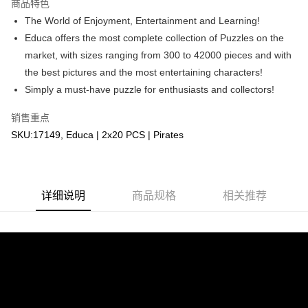
GrabPay
商品特色
The World of Enjoyment, Entertainment and Learning!
运送方式
Educa offers the most complete collection of Puzzles on the
market, with sizes ranging from 300 to 42000 pieces and with
Free Shipping (Min RM100) within West Malaysia!
查看运费
the best pictures and the most entertaining characters!
Free Shipping (Min RM100.00) within West Malaysia!
Simply a must-have puzzle for enthusiasts and collectors!
Pickup In-Store (3 working days, SMS notify)
销售重点
免运费
SKU:17149, Educa | 2x20 PCS | Pirates
详细说明
商品规格
相关推荐