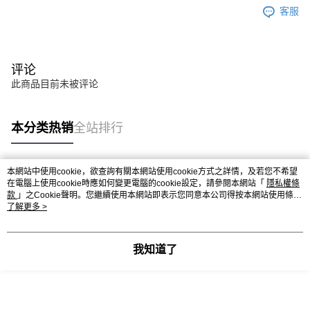
客服
评论
此商品目前未被评论
本分类热销
全站排行
本網站中使用cookie，欲查詢有關本網站使用cookie方式之詳情，及若您不希望
热门标签
在電腦上使用cookie時應如何變更電腦的cookie設定，請參閱本網站「
隱私權條
款
」之Cookie聲明。您繼續使用本網站即表示您同意本公司得按本網站使用條款
之Cookie聲明使用cookie。
了解更多 >
热销排行
最新商品
人气推荐
我知道了