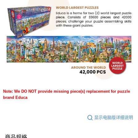
Note: We DO NOT provide missing piece(s) replacement for puzzle
brand Educa
显示电脑版详细说明
商品规格