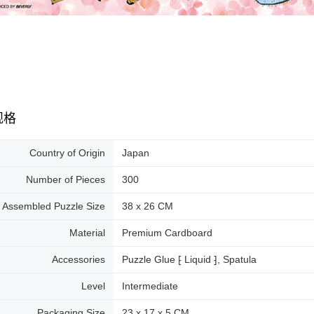
规格
Country of Origin
Japan
Number of Pieces
300
Assembled Puzzle Size
38 x 26 CM
Material
Premium Cardboard
Accessories
Puzzle Glue ⁅ Liquid ⁆, Spatula
Level
Intermediate
Packaging Size
23 x 17 x 5 CM