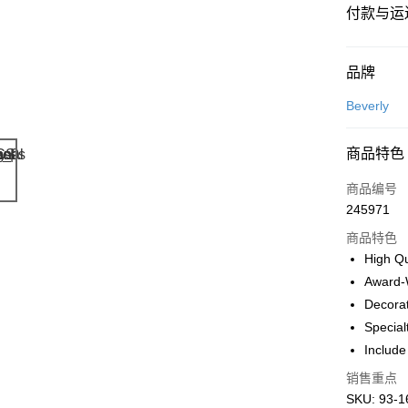
付款与运
付款方式
品牌
信用卡一
Beverly
网上银行
商品特色
相关说明
只有马来
商品编号
Touch 'n 
伊斯兰银行、
245971
Boost
商品特色
GrabPay
High Qu
Award-
Decorat
运送方式
Special
Include
Free Shipp
Free Shipp
销售重点
SKU: 93-1