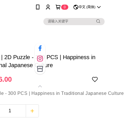
0
中文 (简体)
 | 2D Puzzle - 300 PCS | Happiness in
onal Japanese Culture
6.00