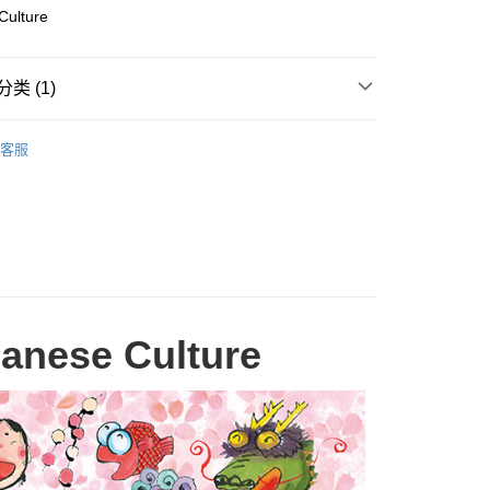
Store (3 working days, SMS notify)
Culture
类 (1)
Cardboard
Below 999pcs
客服
panese Culture