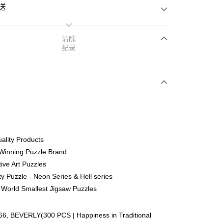
送
清除
纪录
次付清
亚银行、联昌国际银行、大众银行、兴业银行、香港隆丰银行、
Go
AmBank、BSN Bank
ality Products
Winning Puzzle Brand
ive Art Puzzles
ty Puzzle - Neon Series & Hell series
 World Smallest Jigsaw Puzzles
ing (Min RM100) within West Malaysia!
查看运费
ing (Min RM100.00) within West Malaysia!
66, BEVERLY(300 PCS | Happiness in Traditional