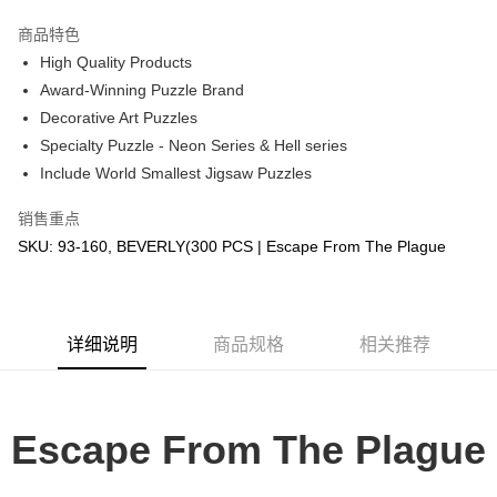
GrabPay
商品特色
High Quality Products
运送方式
Award-Winning Puzzle Brand
Decorative Art Puzzles
Free Shipping (Min RM100) within West Malaysia!
查看运费
Specialty Puzzle - Neon Series & Hell series
Free Shipping (Min RM100.00) within West Malaysia!
Include World Smallest Jigsaw Puzzles
Pickup In-Store (3 working days, SMS notify)
销售重点
免运费
SKU: 93-160, BEVERLY(300 PCS | Escape From The Plague
详细说明
商品规格
相关推荐
Escape From The Plague