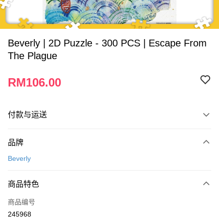
Beverly | 2D Puzzle - 300 PCS | Escape From
The Plague
RM106.00
付款与运送
付款方式
品牌
信用卡一次付清
Beverly
网上银行
相关说明
商品特色
只有马来亚银行、联昌国际银行、大众银行、兴业银行、香港隆丰银行、伊
Touch 'n Go
斯兰银行、AmBank、BSN Bank
商品编号
245968
Boost