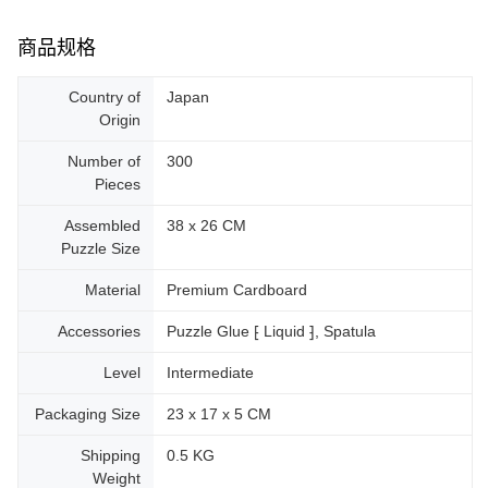
商品规格
Country of
Japan
Origin
Number of
300
Pieces
Assembled
38 x 26 CM
Puzzle Size
Material
Premium Cardboard
Accessories
Puzzle Glue ⁅ Liquid ⁆, Spatula
Level
Intermediate
Packaging Size
23 x 17 x 5 CM
Shipping
0.5 KG
Weight