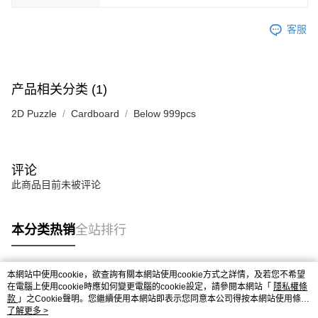
客服
产品相关分类 (1)
2D Puzzle
Cardboard
Below 999pcs
评论
此商品目前未被评论
本分类热销
全站排行
本網站中使用cookie，欲查詢有關本網站使用cookie方式之詳情，及若您不希望
热门标签
在電腦上使用cookie時應如何變更電腦的cookie設定，請參閱本網站「
隱私權條
款
」之Cookie聲明。您繼續使用本網站即表示您同意本公司得按本網站使用條款
之Cookie聲明使用cookie。
了解更多 >
热销排行
最新商品
人气推荐