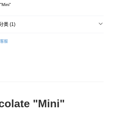
Store (3 working days, SMS notify)
"Mini"
类 (1)
Cardboard
Below 999pcs
客服
olate "Mini"