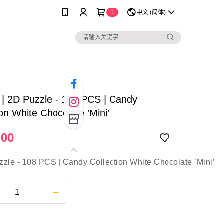
0
中文 (简体)
 | 2D Puzzle - 108 PCS | Candy
ion White Chocolate ’Mini’
.00