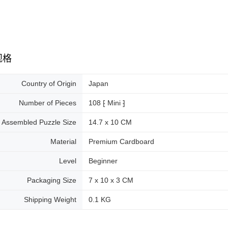
规格
Country of Origin
Japan
Number of Pieces
108 ⁅ Mini ⁆
Assembled Puzzle Size
14.7 x 10 CM
Material
Premium Cardboard
Level
Beginner
Packaging Size
7 x 10 x 3 CM
Shipping Weight
0.1 KG