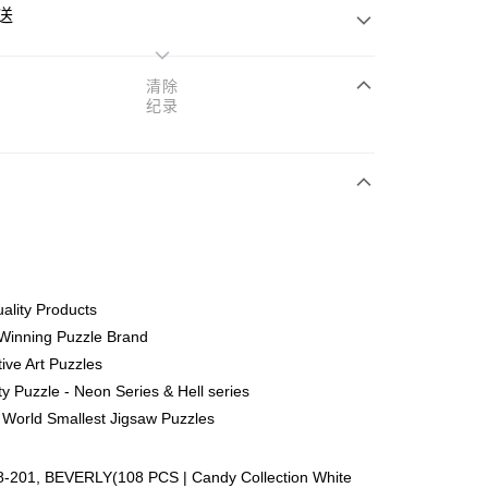
送
清除
纪录
次付清
亚银行、联昌国际银行、大众银行、兴业银行、香港隆丰银行、
Go
AmBank、BSN Bank
ality Products
Winning Puzzle Brand
ive Art Puzzles
ty Puzzle - Neon Series & Hell series
 World Smallest Jigsaw Puzzles
ing (Min RM100) within West Malaysia!
查看运费
ing (Min RM100.00) within West Malaysia!
-201, BEVERLY(108 PCS | Candy Collection White