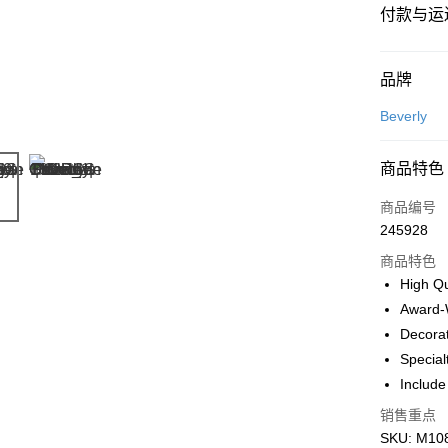
付款与运
付款方式
品牌
信用卡一
Beverly
网上银行
商品特色
相关说明
只有马来
商品编号
Touch 'n 
伊斯兰银行、
245928
Boost
商品特色
GrabPay
High Qu
Award-
Decorat
运送方式
Special
Include
Free Shipp
Free Shipp
销售重点
SKU: M108