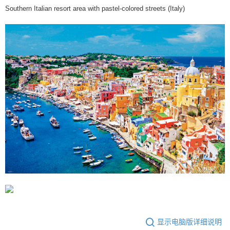
Southern Italian resort area with pastel-colored streets (Italy)
显示电脑版详细说明