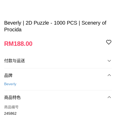
Beverly | 2D Puzzle - 1000 PCS | Scenery of
Procida
RM188.00
付款与运送
付款方式
品牌
信用卡一次付清
Beverly
网上银行
相关说明
商品特色
只有马来亚银行、联昌国际银行、大众银行、兴业银行、香港隆丰银行、伊
Touch 'n Go
斯兰银行、AmBank、BSN Bank
商品编号
245862
Boost