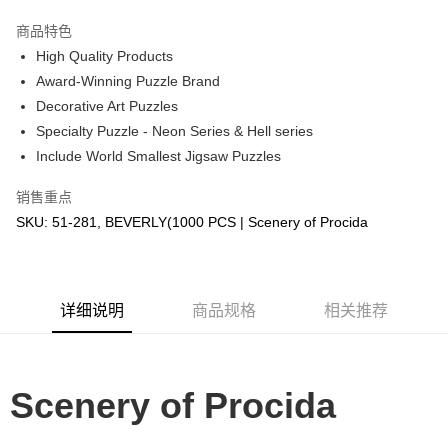
GrabPay
商品特色
High Quality Products
运送方式
Award-Winning Puzzle Brand
Decorative Art Puzzles
Free Shipping (Min RM100) within West Malaysia!
查看运费
Specialty Puzzle - Neon Series & Hell series
Free Shipping (Min RM100.00) within West Malaysia!
Include World Smallest Jigsaw Puzzles
Pickup In-Store (3 working days, SMS notify)
销售重点
免运费
SKU: 51-281, BEVERLY(1000 PCS | Scenery of Procida
详细说明
商品规格
相关推荐
Scenery of Procida