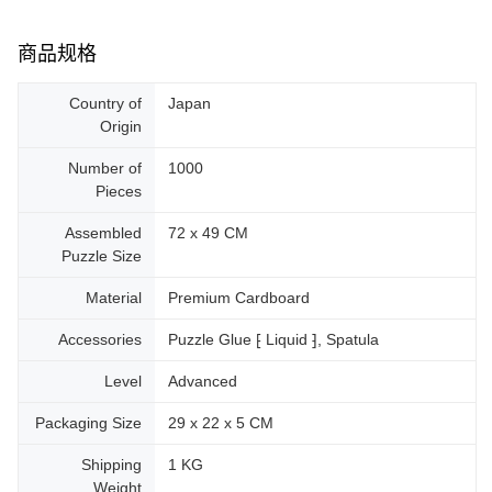
商品规格
Country of
Japan
Origin
Number of
1000
Pieces
Assembled
72 x 49 CM
Puzzle Size
Material
Premium Cardboard
Accessories
Puzzle Glue ⁅ Liquid ⁆, Spatula
Level
Advanced
Packaging Size
29 x 22 x 5 CM
Shipping
1 KG
Weight