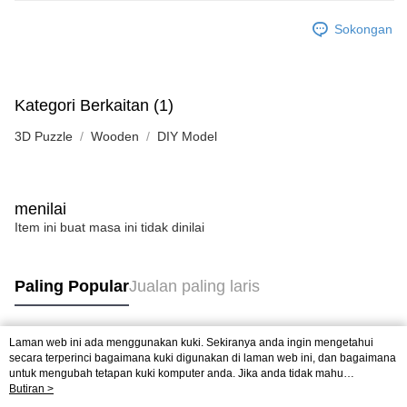
Sokongan
Kategori Berkaitan (1)
3D Puzzle
Wooden
DIY Model
menilai
Item ini buat masa ini tidak dinilai
Paling Popular
Jualan paling laris
Laman web ini ada menggunakan kuki. Sekiranya anda ingin mengetahui
Tag Popular
secara terperinci bagaimana kuki digunakan di laman web ini, dan bagaimana
untuk mengubah tetapan kuki komputer anda. Jika anda tidak mahu
menggunakan kuki di komputer anda, sila rujuk penerangan mengenai kuki.
Butiran >
Jualan paling laris
Ketibaan Baru
Rekomendasi Popular
Dasar Privasi
Laman web ini ada menggunakan kuki. Sekiranya anda ingin