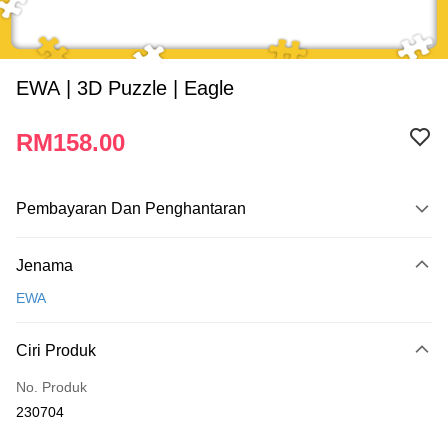
EWA | 3D Puzzle | Eagle
RM158.00
Pembayaran Dan Penghantaran
Kaedah Pembayaran
Jenama
Kad Kredit
EWA
Perbankan atas talian
Deskripsi
Ciri Produk
Hanya menyokong Maybank, CIMB Bank, Public Bank, RHB Bank, Hong
Touch 'n Go
Leong Bank, Bank Islam, AmBank, BSN Bank.
No. Produk
Boost
230704
GrabPay