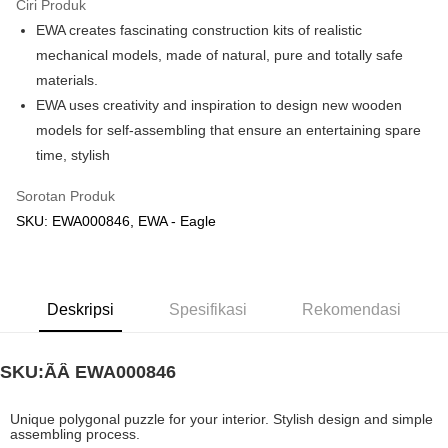
Ciri Produk
EWA creates fascinating construction kits of realistic
Pilihan Penghantaran
mechanical models, made of natural, pure and totally safe
Rumah penghantaran
Kadar Penghantaran
materials.
Rumah penghantaran
EWA uses creativity and inspiration to design new wooden
models for self-assembling that ensure an entertaining spare
Kedai pickup
time, stylish
Penghantaran percuma
Sorotan Produk
SKU: EWA000846, EWA - Eagle
Deskripsi
Spesifikasi
Rekomendasi
SKU:ÃÂ
EWA000846
Unique polygonal puzzle for your interior. Stylish design and simple
assembling process.