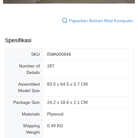
Paparkan Butiran Mod Komputer
Spesifikasi
SKU
EWA000846
Number of
287
Details
Assembled
83.5 x 64.5 x 0.7 CM
Model Size
Package Size
24.2 x 18.6 x 2.1 CM
Materials
Plywood
Shipping
0.49 KG
Weight