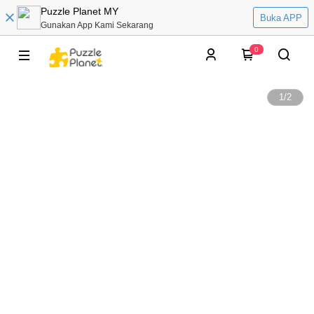
Puzzle Planet MY
Buka APP
Gunakan App Kami Sekarang
0
1
/
2