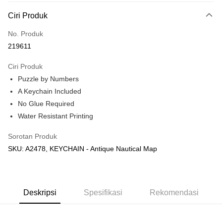
Deskripsi
Ciri Produk
Hanya menyokong Maybank, CIMB Bank, Public Bank, RHB Bank, Hong
Touch 'n Go
Leong Bank, Bank Islam, AmBank, BSN Bank.
No. Produk
Boost
219611
GrabPay
Ciri Produk
Puzzle by Numbers
Pilihan Penghantaran
A Keychain Included
Rumah penghantaran
Kadar Penghantaran
No Glue Required
Rumah penghantaran
Water Resistant Printing
Kedai pickup
Sorotan Produk
Penghantaran percuma
SKU: A2478, KEYCHAIN - Antique Nautical Map
Deskripsi
Spesifikasi
Rekomendasi