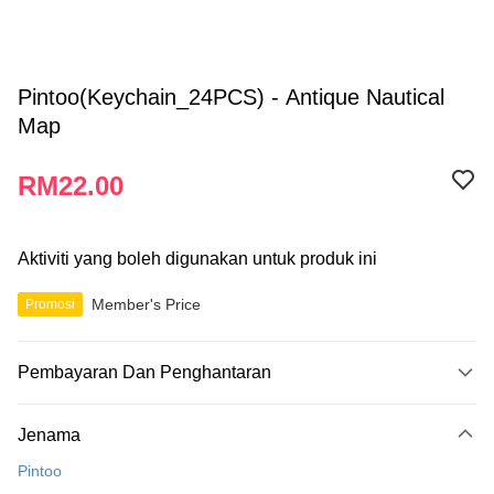
Pintoo(Keychain_24PCS) - Antique Nautical
Map
RM22.00
Aktiviti yang boleh digunakan untuk produk ini
Member's Price
Promosi
Pembayaran Dan Penghantaran
Kaedah Pembayaran
Jenama
Kad Kredit
Pintoo
Perbankan atas talian