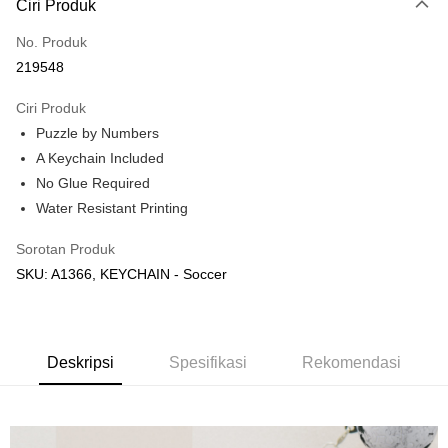
Ciri Produk
Hanya menyokong Maybank, CIMB Bank, Public Bank, RHB Bank, Hong
Touch 'n Go
Leong Bank, Bank Islam, AmBank, BSN Bank.
No. Produk
Boost
219548
GrabPay
Ciri Produk
Puzzle by Numbers
Pilihan Penghantaran
A Keychain Included
Rumah penghantaran
Kadar Penghantaran
No Glue Required
Rumah penghantaran
Water Resistant Printing
Kedai pickup
Sorotan Produk
Penghantaran percuma
SKU: A1366, KEYCHAIN - Soccer
Deskripsi
Spesifikasi
Rekomendasi