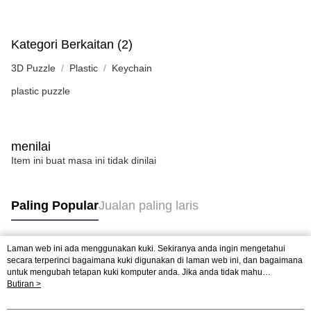
Kategori Berkaitan (2)
3D Puzzle
Plastic
Keychain
plastic puzzle
menilai
Item ini buat masa ini tidak dinilai
Paling Popular
Jualan paling laris
Laman web ini ada menggunakan kuki. Sekiranya anda ingin mengetahui
Tag Popular
secara terperinci bagaimana kuki digunakan di laman web ini, dan bagaimana
untuk mengubah tetapan kuki komputer anda. Jika anda tidak mahu
menggunakan kuki di komputer anda, sila rujuk penerangan mengenai kuki.
Butiran >
Jualan paling laris
Ketibaan Baru
Rekomendasi Popular
Dasar Privasi
Laman web ini ada menggunakan kuki. Sekiranya anda ingin
mengetahui secara terperinci bagaimana kuki digunakan di laman web ini,