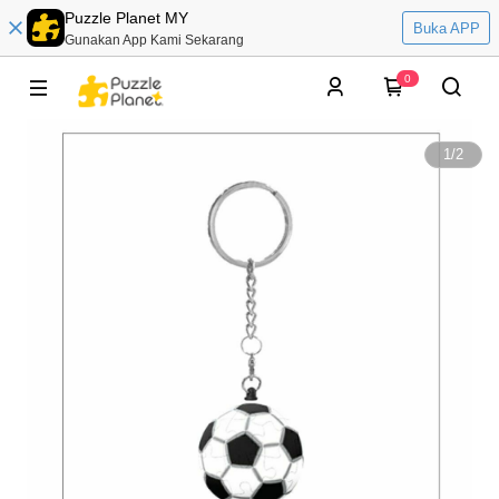
Puzzle Planet MY
Buka APP
Gunakan App Kami Sekarang
0
1
/
2