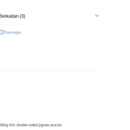
ran percuma
Berkaitan (3)
Plastic
Below 999pcs
Sokongan
ater
A~E
Disney
zle
ling this double-sided jigsaw puzzle.