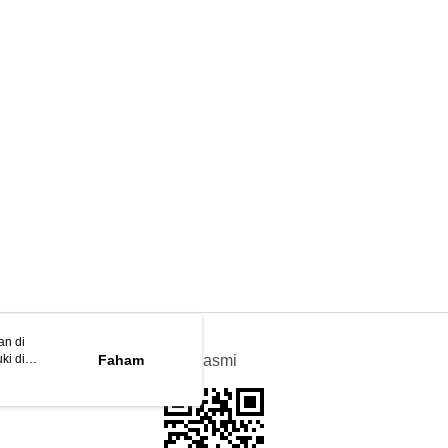
an di
ki di
n
Faham
APP Rasmi
ya anda
tapan kuki