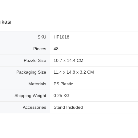
ikasi
SKU
HF1018
Pieces
48
Puzzle Size
10.7 x 14.4 CM
Packaging Size
11.4 x 14.8 x 3.2 CM
Materials
PS Plastic
Shipping Weight
0.25 KG
Accessories
Stand Included