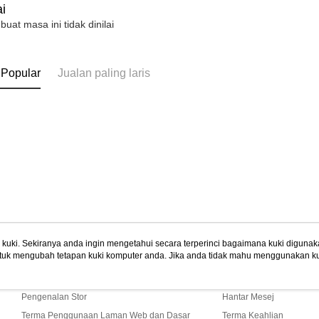
i
 buat masa ini tidak dinilai
 Popular
Jualan paling laris
uki. Sekiranya anda ingin mengetahui secara terperinci bagaimana kuki digunak
tuk mengubah tetapan kuki komputer anda. Jika anda tidak mahu menggunakan ku
Tentang Kami
Khidmat Pelangga
ngan mengenai kuki.
Dasar Privasi
Laman web ini ada menggunakan kuki. Sekiran
Cerita Kami
Panduan Beli-Belah
ci bagaimana kuki digunakan di laman web ini, dan bagaimana untuk mengubah te
ahu menggunakan kuki di komputer anda, sila rujuk penerangan mengenai kuki.
Pengenalan Stor
Hantar Mesej
Terma Penggunaan Laman Web dan Dasar
Terma Keahlian