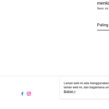
menila
Item ini
Paling
Laman web ini ada menggunakan k
laman web ini, dan bagaimana un
komputer anda, sila rujuk penera
Butiran >
ingin mengetahui secara terperin
komputer anda. Jika anda tidak m