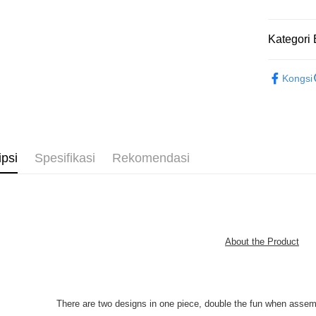
Penghanta
Kategori 
2D Puzzle
Kongsi
IP's Chacr
plastic puz
ipsi
Spesifikasi
Rekomendasi
About the Product
There are two designs in one piece, double the fun when assemb