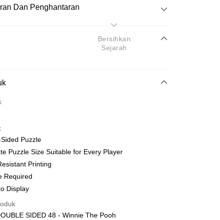
ran Dan Penghantaran
Pembayaran
Bersihkan
Sejarah
atas talian
uk
yokong Maybank, CIMB Bank, Public Bank, RHB Bank, Hong
Go
k
k, Bank Islam, AmBank, BSN Bank.
k
-Sided Puzzle
e Puzzle Size Suitable for Every Player
esistant Printing
Penghantaran
e Required
nghantaran
Kadar Penghantaran
o Display
nghantaran
roduk
OUBLE SIDED 48 - Winnie The Pooh
up