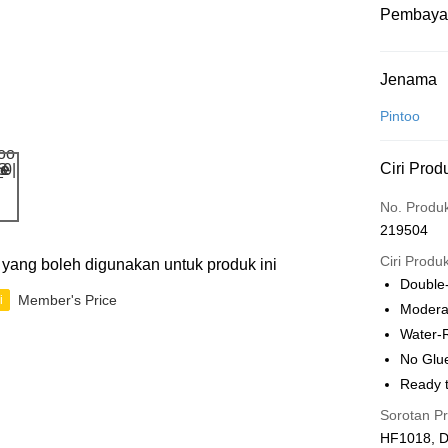
Pembaya
Kaedah 
Jenama
Kad Kredit
Pintoo
Perbankan 
Ciri Prod
Deskripsi
Hanya men
Touch 'n 
No. Produ
Leong Ban
219504
Boost
Ciri Produ
ti yang boleh digunakan untuk produk ini
GrabPay
Double
Member's Price
i
Moderat
Water-R
Pilihan 
No Glu
Rumah pe
Ready t
Rumah pe
Sorotan P
HF1018, D
Kedai pick